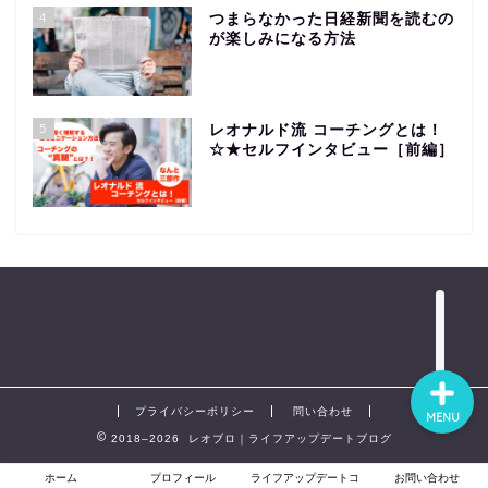
4
つまらなかった日経新聞を読むの
が楽しみになる方法
ホーム
5
レオナルド流 コーチングとは！
プロフィール
☆★セルフインタビュー［前編］
ライフアップデートコン
サルティング
お問い合わせ
プライバシーポリシー
問い合わせ
MENU
2018–2026 レオブロ｜ライフアップデートブログ
ホーム
プロフィール
ライフアップデートコ
お問い合わせ