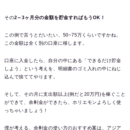
その
2
～
3
ヶ月分の金額を貯金すればもう
OK
！
この例で言うとだいたい、
50~75
万くらいですかね。
この金額は全く別の口座に移します。
口座に入金したら、自分の中にある「できるだけ貯金
しよう」という考えを、明細書のゴミ入れの中にねじ
込んで捨ててやります。
そして、その月に支出額以上(例だと
20
万円)を稼ぐこと
ができて、余剰金ができたら、ホリエモンよろしく使
っちゃいましょう！
僕が考える、余剰金の使い方のおすすめ案は、アジア