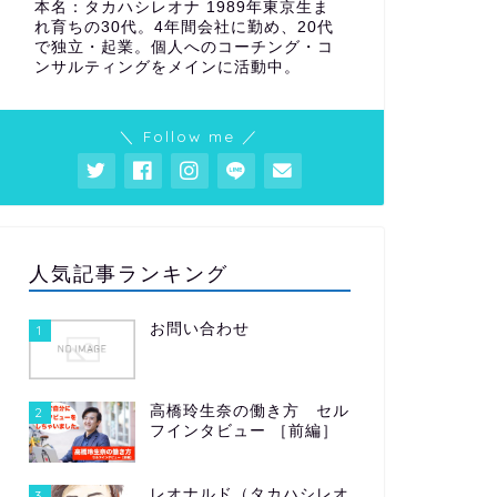
本名：タカハシレオナ 1989年東京生ま
れ育ちの30代。4年間会社に勤め、20代
で独立・起業。個人へのコーチング・コ
ンサルティングをメインに活動中。
＼ Follow me ／
人気記事ランキング
お問い合わせ
1
高橋玲生奈の働き方 セル
2
フインタビュー ［前編］
レオナルド（タカハシレオ
3