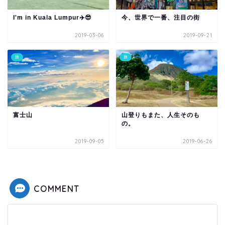
I'm in Kuala Lumpur✈️😎
今、世界で一番、注目の街
2019-03-06
2019-09-21
旅
旅
富士山
山登りもまた、人生そのも
の。
2019-09-05
2019-06-26
COMMENT