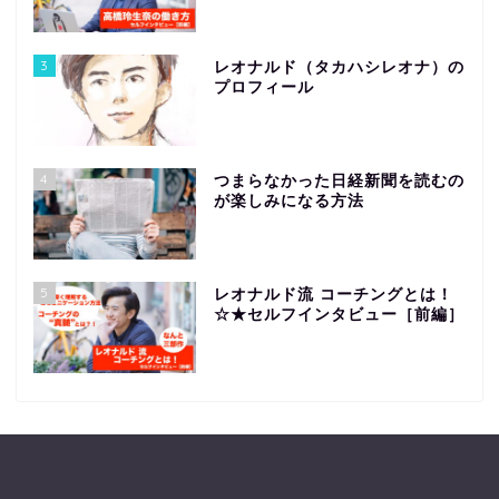
3
レオナルド（タカハシレオナ）の
プロフィール
4
つまらなかった日経新聞を読むの
が楽しみになる方法
ホーム
5
レオナルド流 コーチングとは！
プロフィール
☆★セルフインタビュー［前編］
ライフアップデートコン
サルティング
お問い合わせ