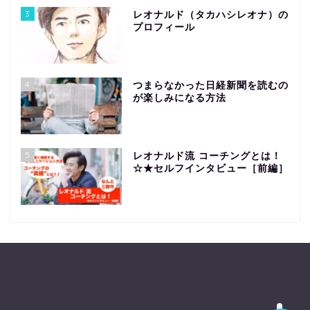
3
レオナルド（タカハシレオナ）の
プロフィール
4
つまらなかった日経新聞を読むの
が楽しみになる方法
ホーム
5
レオナルド流 コーチングとは！
プロフィール
☆★セルフインタビュー［前編］
ライフアップデートコン
サルティング
お問い合わせ