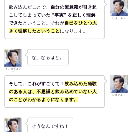
飲み込んだことで、
自分の無意識が引き起
こしてしまっていた “事実” を正しく理解
レオナルド
できた
ということ。それが
自己をひとつ大
きく理解したということ
になります。
な、なるほど。
インタビュア
ー
そして、これがすごくて！
飲み込めた経験
のある人は、不思議と飲み込めていない人
レオナルド
のことがわかるようになります。
そうなんですね！