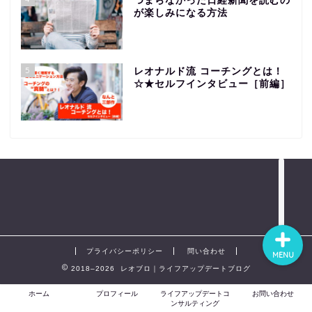
つまらなかった日経新聞を読むの
が楽しみになる方法
ホーム
5
レオナルド流 コーチングとは！
プロフィール
☆★セルフインタビュー［前編］
ライフアップデートコン
サルティング
お問い合わせ
プライバシーポリシー
問い合わせ
MENU
2018–2026 レオブロ｜ライフアップデートブログ
ホーム
プロフィール
ライフアップデートコ
お問い合わせ
ンサルティング