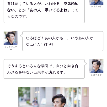
背け続けている人が、いわゆる
「空気読め
レオナルド
ない」
とか
「あの人、浮いてるよね」
って
人なのです。
なるほど！あの人かも…。いやあの人か
な…(ﾟＡﾟ;)ｺﾞｸﾘ
インタビュア
ー
そうするといろんな場面で、自分と向き合
わざるを得ない出来事が訪れます。
レオナルド