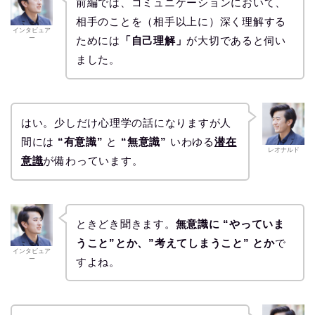
前編では、コミュニケーションにおいて、
相手のことを（相手以上に）深く理解する
インタビュア
ー
ためには
「自己理解」
が大切であると伺い
ました。
はい。少しだけ心理学の話になりますが人
間には
“有意識”
と
“無意識”
いわゆる
潜在
レオナルド
意識
が備わっています。
ときどき聞きます。
無意識に “やっていま
うこと”とか、”考えてしまうこと”
とか
で
インタビュア
ー
すよね。