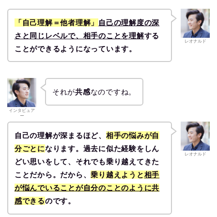
「自己理解＝他者理解」
自己の理解度の深
さと同じレベルで、相手のことを理解
する
レオナルド
ことができるようになっています。
それが
共感
なのですね。
インタビュア
ー
自己の理解が深まるほど、
相手の悩みが自
分ごとに
なります。過去に似た経験をしん
レオナルド
どい思いをして、それでも乗り越えてきた
ことだから。だから、
乗り越えようと
相手
が悩んでいることが自分のことのように共
感
できる
のです。