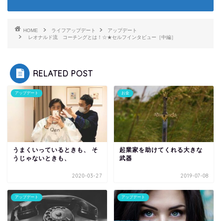
HOME
ライフアップデート
アップデート
レオナルド流 コーチングとは！☆★セルフインタビュー［中編］
RELATED POST
アップデート
お金
うまくいっているときも、 そ
起業家を助けてくれる大きな
うじゃないときも、
武器
2020-03-27
2019-07-08
アップデート
アップデート