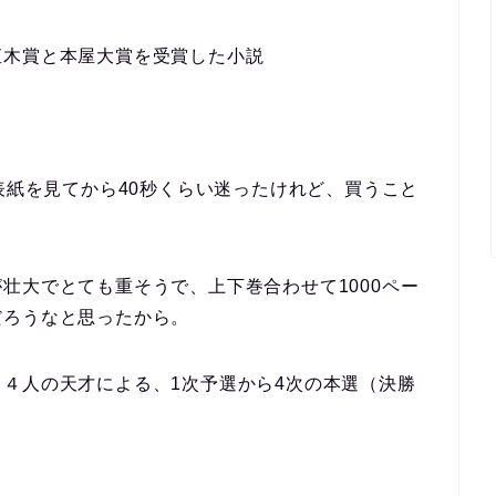
直木賞と本屋大賞を受賞した小説
表紙を見てから
40
秒くらい迷ったけれど、買うこと
が壮大でとても重そうで、上下巻合わせて
1000
ペー
だろうなと思ったから。
る４人の天才による、
1
次予選から
4
次の本選（決勝
。