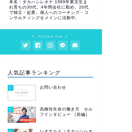
本名：タカハシレオナ 1989年東京生ま
れ育ちの30代。4年間会社に勤め、20代
で独立・起業。個人へのコーチング・コ
ンサルティングをメインに活動中。
＼ Follow me ／
人気記事ランキング
お問い合わせ
1
高橋玲生奈の働き方 セル
2
フインタビュー ［前編］
レオナルド（タカハシレオ
3