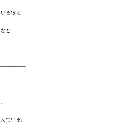
ている彼ら、
生など
——————
。
る。
望んでいる。