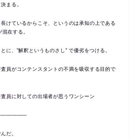
は決まる。
に長けているからこそ、というのは承知の上である
 が混在する。
とに、”解釈というものさし” で優劣をつける。
審査員がコンテンスタントの不満を吸収する目的で
審査員に対しての出場者が思うワンシーン
——————
憎んだ。