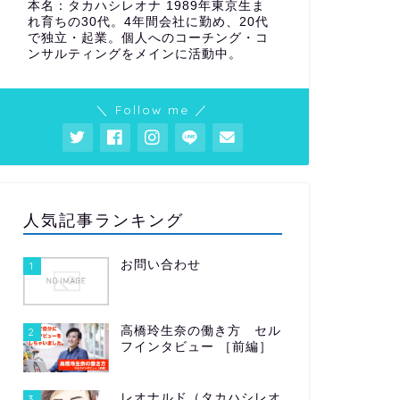
本名：タカハシレオナ 1989年東京生ま
れ育ちの30代。4年間会社に勤め、20代
で独立・起業。個人へのコーチング・コ
ンサルティングをメインに活動中。
＼ Follow me ／
人気記事ランキング
お問い合わせ
1
高橋玲生奈の働き方 セル
2
フインタビュー ［前編］
レオナルド（タカハシレオ
3