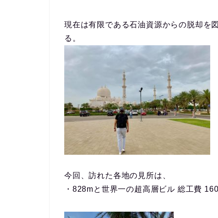
現在は有限である石油資源からの脱却を
る。
今回、訪れた各地の見所は、
・828mと世界一の超高層ビル 総工費 1